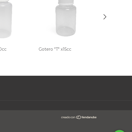
60cc
Gotero "T" x15cc
Gotero "T" x