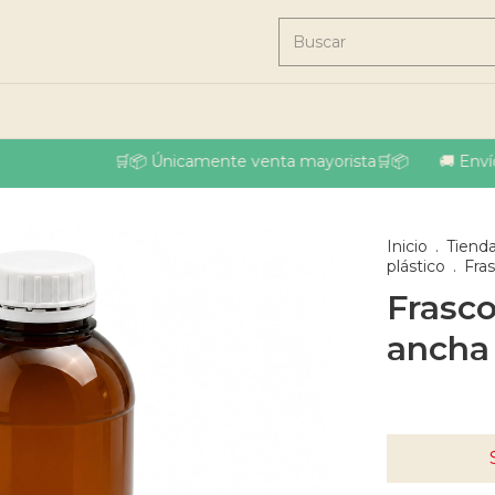
🛒📦 Únicamente venta mayorista🛒📦
🚚 Envíos a
Inicio
.
Tiend
plástico
.
Fra
Frasc
ancha