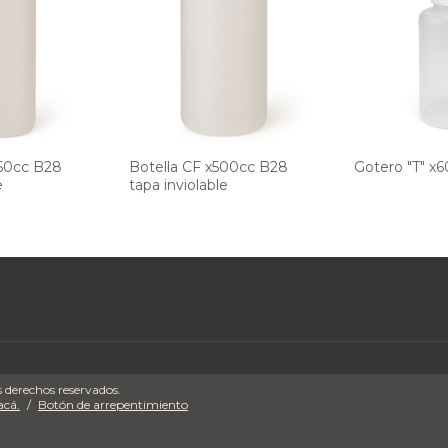
750cc B28
Botella CF x500cc B28
Gotero "T" x
e
tapa inviolable
s derechos reservados.
acá.
/
Botón de arrepentimiento