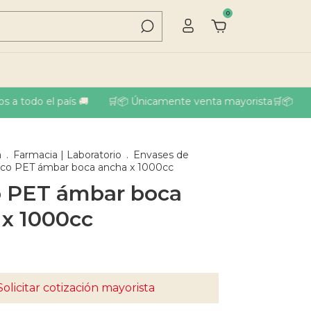
0
 todo el país 🚚
🛒📦 Únicamente venta mayorista🛒📦
🚚 
a
.
Farmacia | Laboratorio
.
Envases de
sco PET ámbar boca ancha x 1000cc
o PET ámbar boca
 x 1000cc