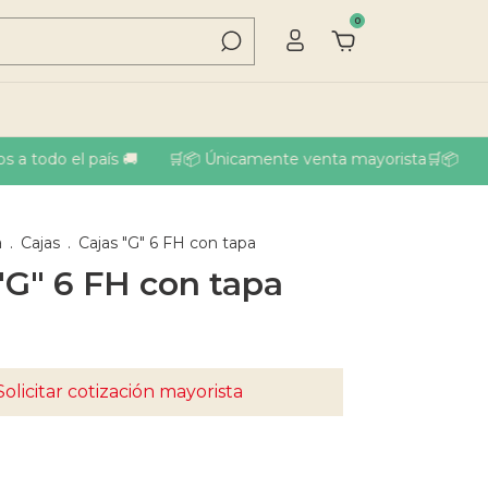
0
 todo el país 🚚
🛒📦 Únicamente venta mayorista🛒📦
🚚 
a
.
Cajas
.
Cajas "G" 6 FH con tapa
"G" 6 FH con tapa