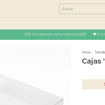
🛒📦 Únicamente venta mayorista🛒📦
🚚 Envíos a
Inicio
.
Tiend
Cajas 