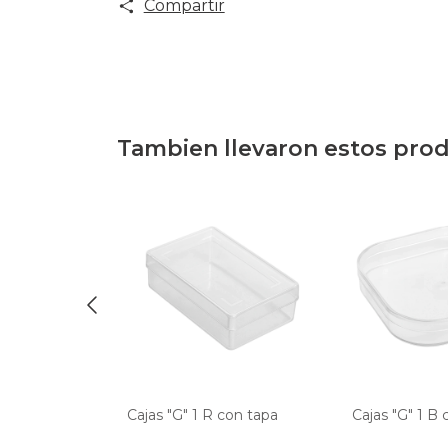
Compartir
Tambien llevaron estos pro
con tapa
Cajas "G" 1 R con tapa
Cajas "G" 1 B