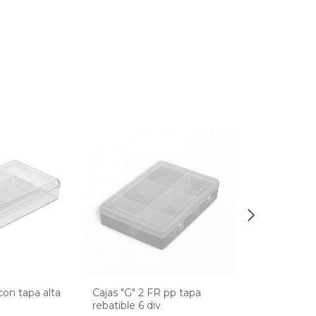
con tapa alta
Cajas "G" 2 FR pp tapa
Cajas "G" 2 c
rebatible 6 div